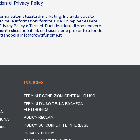
ioni di
Privacy Policy
forma automatizzata di marketing. Inviando questo
o delle informazioni fornite a MailChimp per essere
Privacy Policy
e
Termini
. Puoi decidere di non ricevere
nto cliccando il link di disiscrizione presente a fondo
attandoci a
info@crowdfundme.it
.
POLICIES
TERMINI E CONDIZIONI GENERALI D’USO
TERMINI D’USO DELLA BACHECA
ELETTRONICA
NA
POLICY RECLAMI
ZIONA
POLICY SUI CONFLITTI D’INTERESSE
ONE
PRIVACY POLICY