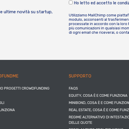
Ho letto ed accetto le condiz
le ultime novità su startup,
Utilizziamo MailChimp come piatta
modulo, acconsenti al trasferiment
processate in accordo con la loro
più comunicazioni in qualsiasi mome
di ogni email che riceverai, o cont
DFUNDME
SUPPORTO
IO PROGETTI CROWDFUNDING
FAQS
EQUITY, COSA È E COME FUNZIONA
LI
MINIBOND, COSA È E COME FUNZIO
UNZIONA
REAL ESTATE, COSA È E COME FUN
REGIME ALTERNATIVO DI INTESTAZI
DELLE QUOTE