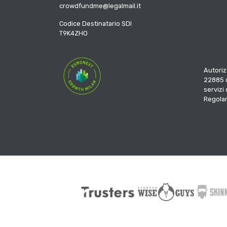
crowdfundme@legalmail.it
Codice Destinatario SDI
T9K4ZHO
Autoriz
22885 d
servizi
Regola