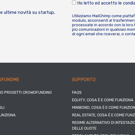
Ho letto ed accetto le condiz
le ultime novità su startup,
Utilizziamo MailChimp come piatta
modulo, acconsenti al trasferiment
processate in accordo con la loro
più comunicazioni in qualsiasi mome
di ogni email che riceverai, o cont
DFUNDME
SUPPORTO
IO PROGETTI CROWDFUNDING
FAQS
EQUITY, COSA È E COME FUNZIONA
LI
MINIBOND, COSA È E COME FUNZIO
UNZIONA
REAL ESTATE, COSA È E COME FUN
REGIME ALTERNATIVO DI INTESTAZI
DELLE QUOTE