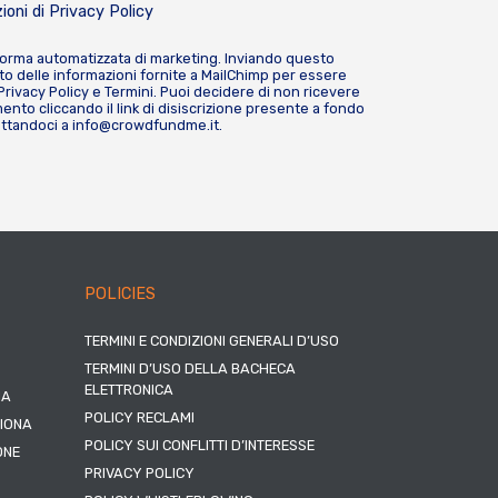
ioni di
Privacy Policy
forma automatizzata di marketing. Inviando questo
o delle informazioni fornite a MailChimp per essere
Privacy Policy
e
Termini
. Puoi decidere di non ricevere
nto cliccando il link di disiscrizione presente a fondo
attandoci a
info@crowdfundme.it
.
POLICIES
TERMINI E CONDIZIONI GENERALI D’USO
TERMINI D’USO DELLA BACHECA
ELETTRONICA
NA
POLICY RECLAMI
ZIONA
POLICY SUI CONFLITTI D’INTERESSE
ONE
PRIVACY POLICY