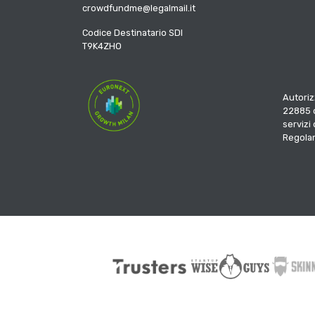
crowdfundme@legalmail.it
Codice Destinatario SDI
T9K4ZHO
Autoriz
22885 d
servizi
Regola