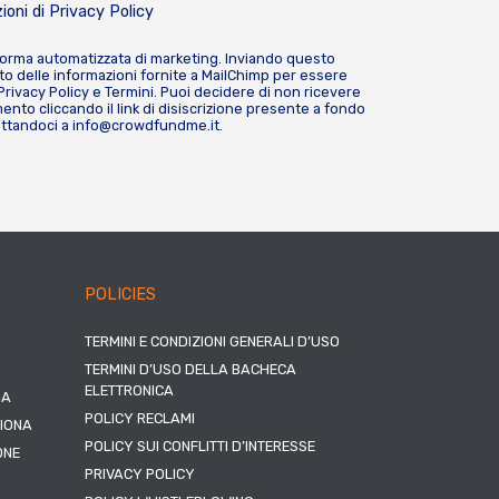
ioni di
Privacy Policy
forma automatizzata di marketing. Inviando questo
o delle informazioni fornite a MailChimp per essere
Privacy Policy
e
Termini
. Puoi decidere di non ricevere
nto cliccando il link di disiscrizione presente a fondo
attandoci a
info@crowdfundme.it
.
POLICIES
TERMINI E CONDIZIONI GENERALI D’USO
TERMINI D’USO DELLA BACHECA
ELETTRONICA
NA
POLICY RECLAMI
ZIONA
POLICY SUI CONFLITTI D’INTERESSE
ONE
PRIVACY POLICY