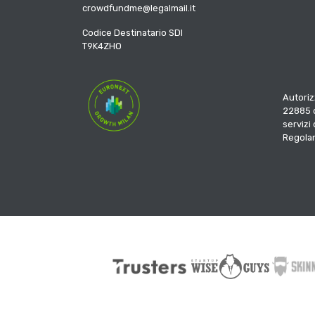
crowdfundme@legalmail.it
Codice Destinatario SDI
T9K4ZHO
Autoriz
22885 d
servizi
Regola