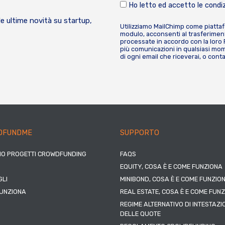
Ho letto ed accetto le condiz
le ultime novità su startup,
Utilizziamo MailChimp come piatta
modulo, acconsenti al trasferiment
processate in accordo con la loro
più comunicazioni in qualsiasi mome
di ogni email che riceverai, o cont
DFUNDME
SUPPORTO
IO PROGETTI CROWDFUNDING
FAQS
EQUITY, COSA È E COME FUNZIONA
LI
MINIBOND, COSA È E COME FUNZIO
UNZIONA
REAL ESTATE, COSA È E COME FUN
REGIME ALTERNATIVO DI INTESTAZI
DELLE QUOTE