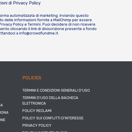
ioni di
Privacy Policy
forma automatizzata di marketing. Inviando questo
o delle informazioni fornite a MailChimp per essere
Privacy Policy
e
Termini
. Puoi decidere di non ricevere
nto cliccando il link di disiscrizione presente a fondo
attandoci a
info@crowdfundme.it
.
POLICIES
TERMINI E CONDIZIONI GENERALI D’USO
TERMINI D’USO DELLA BACHECA
ELETTRONICA
NA
POLICY RECLAMI
ZIONA
POLICY SUI CONFLITTI D’INTERESSE
ONE
PRIVACY POLICY