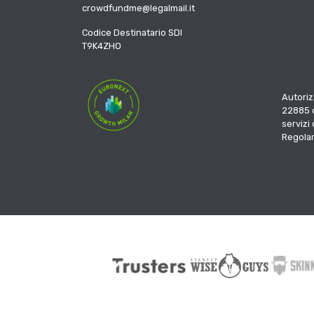
crowdfundme@legalmail.it
Codice Destinatario SDI
T9K4ZHO
Autoriz
22885 d
servizi
Regola