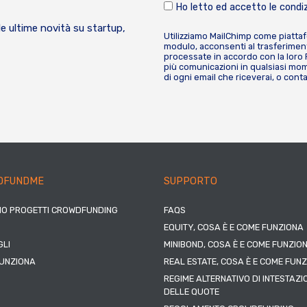
Ho letto ed accetto le condiz
le ultime novità su startup,
Utilizziamo MailChimp come piatta
modulo, acconsenti al trasferiment
processate in accordo con la loro
più comunicazioni in qualsiasi mome
di ogni email che riceverai, o cont
DFUNDME
SUPPORTO
IO PROGETTI CROWDFUNDING
FAQS
EQUITY, COSA È E COME FUNZIONA
LI
MINIBOND, COSA È E COME FUNZIO
UNZIONA
REAL ESTATE, COSA È E COME FUN
REGIME ALTERNATIVO DI INTESTAZI
DELLE QUOTE