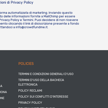
ioni di
Privacy Policy
forma automatizzata di marketing. Inviando questo
o delle informazioni fornite a MailChimp per essere
Privacy Policy
e
Termini
. Puoi decidere di non ricevere
nto cliccando il link di disiscrizione presente a fondo
attandoci a
info@crowdfundme.it
.
POLICIES
TERMINI E CONDIZIONI GENERALI D’USO
TERMINI D’USO DELLA BACHECA
ELETTRONICA
NA
POLICY RECLAMI
ZIONA
POLICY SUI CONFLITTI D’INTERESSE
ONE
PRIVACY POLICY