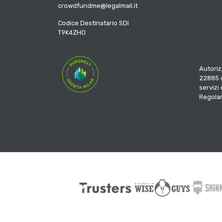
crowdfundme@legalmail.it
Codice Destinatario SDI
T9K4ZHO
Autoriz
22885 d
servizi
Regola