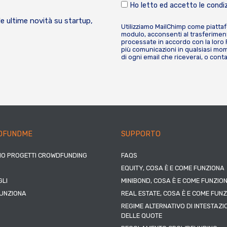
Ho letto ed accetto le condiz
le ultime novità su startup,
Utilizziamo MailChimp come piatta
modulo, acconsenti al trasferiment
processate in accordo con la loro
più comunicazioni in qualsiasi mome
di ogni email che riceverai, o cont
DFUNDME
SUPPORTO
IO PROGETTI CROWDFUNDING
FAQS
EQUITY, COSA È E COME FUNZIONA
LI
MINIBOND, COSA È E COME FUNZIO
UNZIONA
REAL ESTATE, COSA È E COME FUN
REGIME ALTERNATIVO DI INTESTAZI
DELLE QUOTE