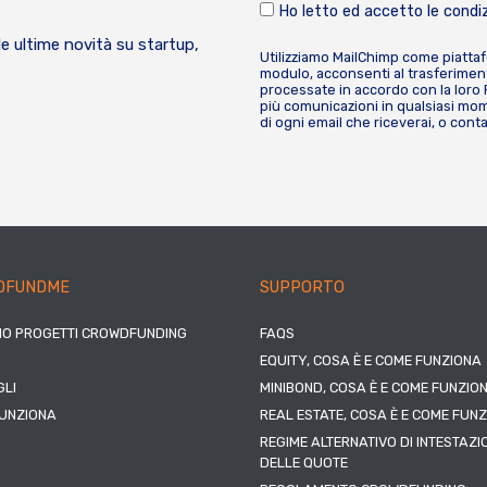
Ho letto ed accetto le condiz
le ultime novità su startup,
Utilizziamo MailChimp come piatta
modulo, acconsenti al trasferiment
processate in accordo con la loro
più comunicazioni in qualsiasi mome
di ogni email che riceverai, o cont
DFUNDME
SUPPORTO
IO PROGETTI CROWDFUNDING
FAQS
EQUITY, COSA È E COME FUNZIONA
LI
MINIBOND, COSA È E COME FUNZIO
UNZIONA
REAL ESTATE, COSA È E COME FUN
REGIME ALTERNATIVO DI INTESTAZI
DELLE QUOTE