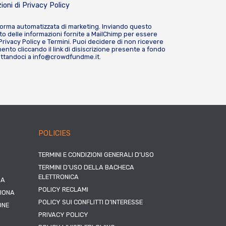
ioni di
Privacy Policy
forma automatizzata di marketing. Inviando questo
o delle informazioni fornite a MailChimp per essere
Privacy Policy
e
Termini
. Puoi decidere di non ricevere
nto cliccando il link di disiscrizione presente a fondo
attandoci a
info@crowdfundme.it
.
POLICIES
TERMINI E CONDIZIONI GENERALI D’USO
TERMINI D’USO DELLA BACHECA
ELETTRONICA
NA
POLICY RECLAMI
ZIONA
POLICY SUI CONFLITTI D’INTERESSE
ONE
PRIVACY POLICY