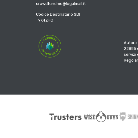
crowdfundme@legalmail.it
Codice Destinatario SDI
T9K4ZHO
Autoriz
22885 d
servizi
Regola