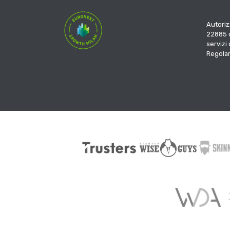
Autoriz
22885 d
servizi
Regola