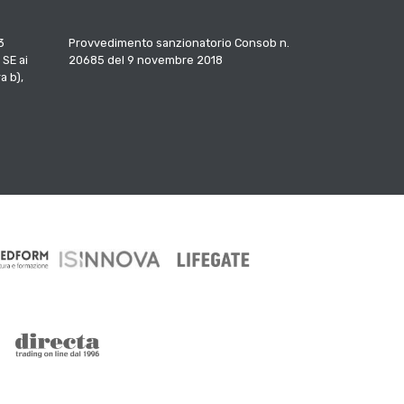
3
Provvedimento sanzionatorio Consob n.
 SE ai
20685 del 9 novembre 2018
a b),