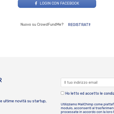
LOGIN CON FACEBOOK
Nuovo su CrowdFundMe?
REGISTRATI!
R
Ho letto ed accetto le condiz
le ultime novità su startup,
Utilizziamo MailChimp come piatta
modulo, acconsenti al trasferiment
processate in accordo con la loro