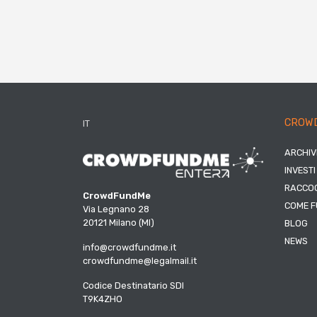
CROW
IT
ARCHIV
INVESTI
RACCOG
CrowdFundMe
COME F
Via Legnano 28
20121 Milano (MI)
BLOG
NEWS
info@crowdfundme.it
crowdfundme@legalmail.it
Codice Destinatario SDI
T9K4ZHO