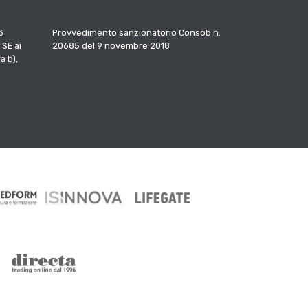
3
Provvedimento sanzionatorio Consob n.
 SE ai
20685 del 9 novembre 2018
a b),