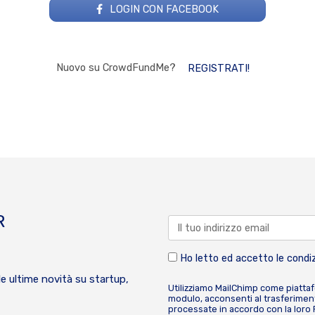
LOGIN CON FACEBOOK
Nuovo su CrowdFundMe?
REGISTRATI!
R
Ho letto ed accetto le condiz
le ultime novità su startup,
Utilizziamo MailChimp come piatta
modulo, acconsenti al trasferiment
processate in accordo con la loro