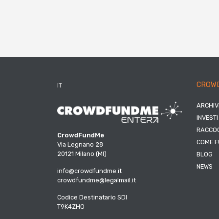
CROW
IT
ARCHIV
INVESTI
RACCOG
CrowdFundMe
COME F
Via Legnano 28
20121 Milano (MI)
BLOG
NEWS
info@crowdfundme.it
crowdfundme@legalmail.it
Codice Destinatario SDI
T9K4ZHO