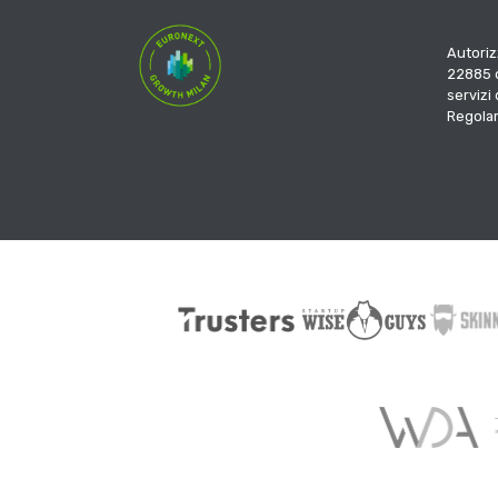
Autoriz
22885 d
servizi
Regola