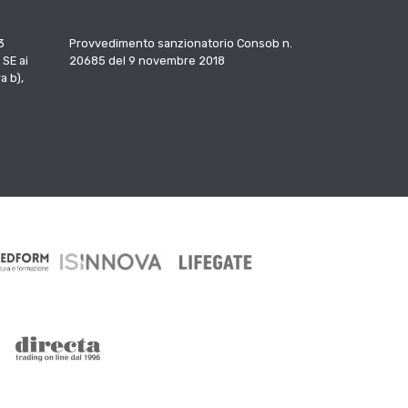
3
Provvedimento sanzionatorio Consob n.
 SE ai
20685 del 9 novembre 2018
a b),