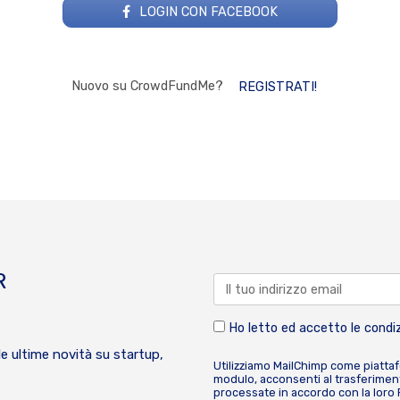
LOGIN CON FACEBOOK
Nuovo su CrowdFundMe?
REGISTRATI!
R
Ho letto ed accetto le condiz
le ultime novità su startup,
Utilizziamo MailChimp come piatta
modulo, acconsenti al trasferiment
processate in accordo con la loro