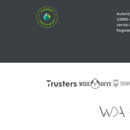
Autoriz
22885 d
servizi
Regola