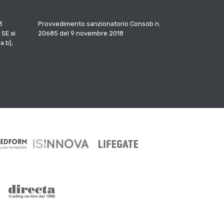
3
Provvedimento sanzionatorio Consob n.
 SE ai
20685 del 9 novembre 2018
a b),