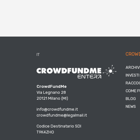
CROW
IT
ARCHIV
INVESTI
RACCOG
CrowdFundMe
COME F
Via Legnano 28
20121 Milano (MI)
BLOG
NEWS
info@crowdfundme.it
crowdfundme@legalmail.it
Codice Destinatario SDI
T9K4ZHO