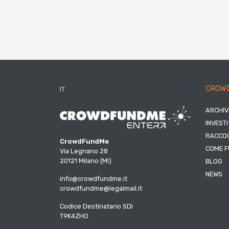
CROW
IT
ARCHIV
INVESTI
RACCOG
CrowdFundMe
COME F
Via Legnano 28
20121 Milano (MI)
BLOG
NEWS
info@crowdfundme.it
crowdfundme@legalmail.it
Codice Destinatario SDI
T9K4ZHO