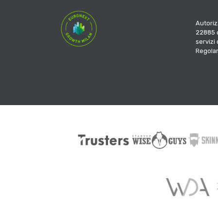
Autoriz
22885 d
servizi
Regola