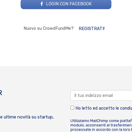
LOGIN CON FACEBOOK
Nuovo su CrowdFundMe?
REGISTRATI!
R
Ho letto ed accetto le condiz
le ultime novità su startup,
Utilizziamo MailChimp come piatta
modulo, acconsenti al trasferiment
processate in accordo con la loro