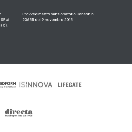
3
Provvedimento sanzionatorio Consob n.
 SE ai
20685 del 9 novembre 2018
a b),