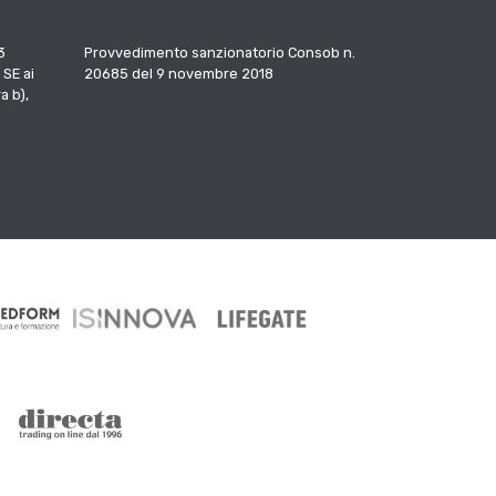
3
Provvedimento sanzionatorio Consob n.
 SE ai
20685 del 9 novembre 2018
a b),