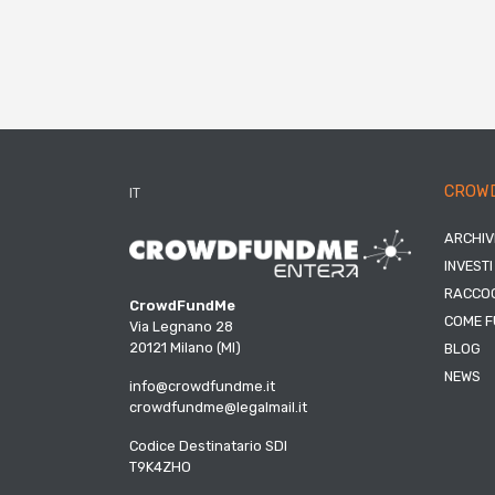
CROW
IT
ARCHIV
INVESTI
RACCOG
CrowdFundMe
COME F
Via Legnano 28
20121 Milano (MI)
BLOG
NEWS
info@crowdfundme.it
crowdfundme@legalmail.it
Codice Destinatario SDI
T9K4ZHO