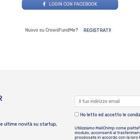
LOGIN CON FACEBOOK
Nuovo su CrowdFundMe?
REGISTRATI!
R
Ho letto ed accetto le condiz
le ultime novità su startup,
Utilizziamo MailChimp come piatta
modulo, acconsenti al trasferiment
processate in accordo con la loro