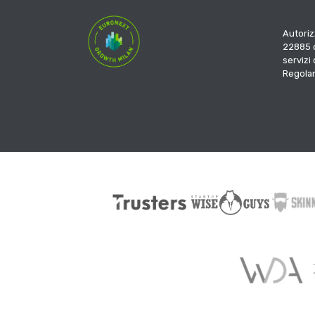
Autoriz
22885 d
servizi
Regola