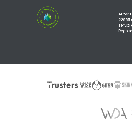
Autoriz
22885 d
servizi
Regola