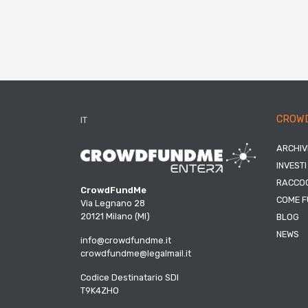
CROW
IT
ARCHIV
INVESTI
RACCOG
CrowdFundMe
COME F
Via Legnano 28
20121 Milano (MI)
BLOG
NEWS
info@crowdfundme.it
crowdfundme@legalmail.it
Codice Destinatario SDI
T9K4ZHO