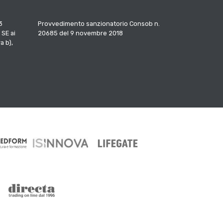
3
Provvedimento sanzionatorio Consob n.
 SE ai
20685 del 9 novembre 2018
a b),