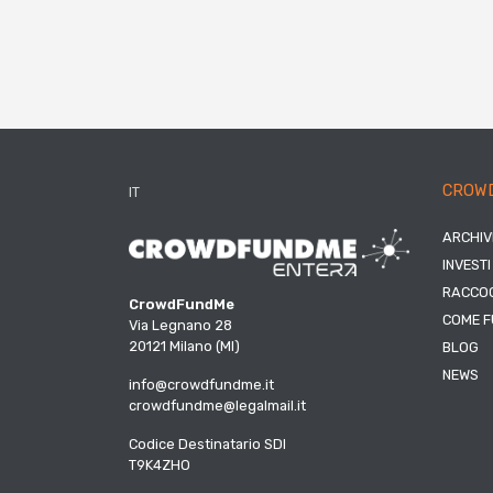
CROW
IT
ARCHIV
INVESTI
RACCOG
CrowdFundMe
COME F
Via Legnano 28
20121 Milano (MI)
BLOG
NEWS
info@crowdfundme.it
crowdfundme@legalmail.it
Codice Destinatario SDI
T9K4ZHO