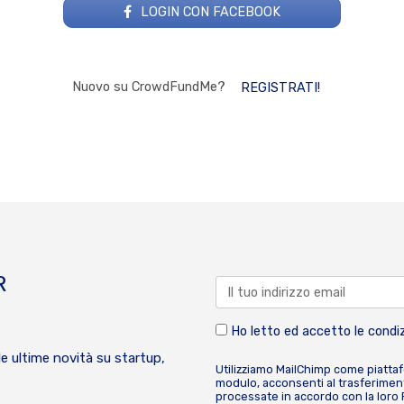
LOGIN CON FACEBOOK
Nuovo su CrowdFundMe?
REGISTRATI!
R
Ho letto ed accetto le condiz
le ultime novità su startup,
Utilizziamo MailChimp come piatta
modulo, acconsenti al trasferiment
processate in accordo con la loro