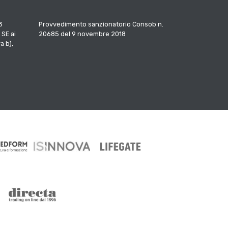
3
Provvedimento sanzionatorio Consob n.
 SE ai
20685 del 9 novembre 2018
a b),