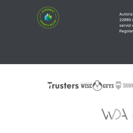
Autoriz
22885 d
servizi
Regola