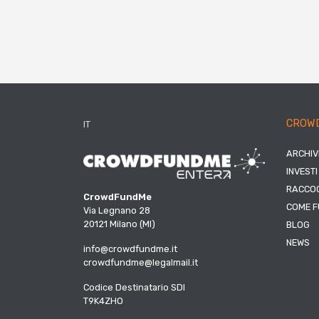
CROW
IT
ARCHIV
INVESTI
RACCOG
CrowdFundMe
COME F
Via Legnano 28
20121 Milano (MI)
BLOG
NEWS
info@crowdfundme.it
crowdfundme@legalmail.it
Codice Destinatario SDI
T9K4ZHO