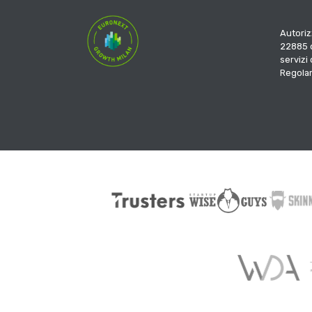
Autoriz
22885 d
servizi
Regola