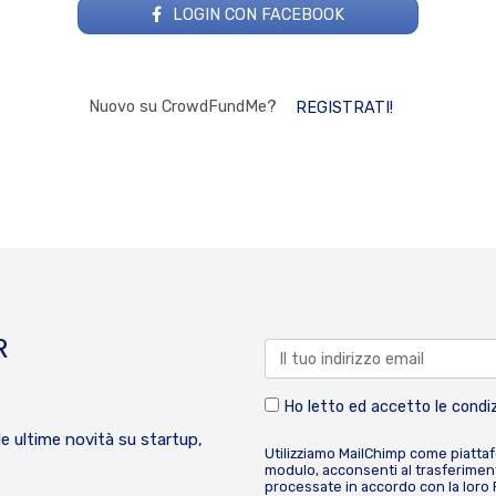
LOGIN CON FACEBOOK
Nuovo su CrowdFundMe?
REGISTRATI!
R
Ho letto ed accetto le condiz
le ultime novità su startup,
Utilizziamo MailChimp come piatta
modulo, acconsenti al trasferiment
processate in accordo con la loro