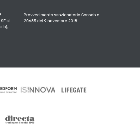
3
Provvedimento sanzionatorio Consob n.
 SE ai
20685 del 9 novembre 2018
a b),