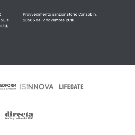
3
Provvedimento sanzionatorio Consob n.
 SE ai
20685 del 9 novembre 2018
a b),