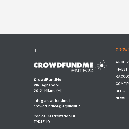
CROW
IT
ARCHIV
INVESTI
RACCOG
CrowdFundMe
COME F
Via Legnano 28
20121 Milano (MI)
BLOG
NEWS
info@crowdfundme.it
crowdfundme@legalmail.it
Codice Destinatario SDI
T9K4ZHO