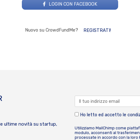
LOGIN CON FACEBOOK
Nuovo su CrowdFundMe?
REGISTRATI!
R
Ho letto ed accetto le condiz
le ultime novità su startup,
Utilizziamo MailChimp come piatta
modulo, acconsenti al trasferiment
processate in accordo con la loro