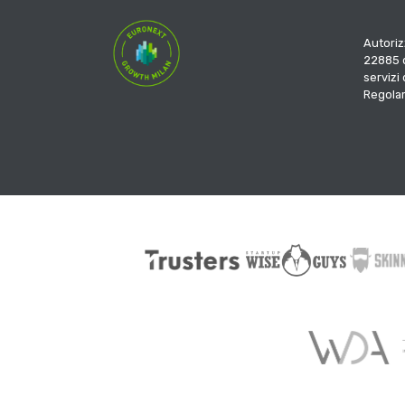
Autoriz
22885 d
servizi
Regola