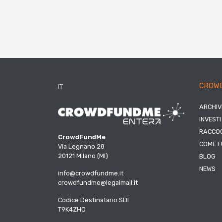
CROW
IT
ARCHIV
INVESTI
RACCOG
CrowdFundMe
COME F
Via Legnano 28
20121 Milano (MI)
BLOG
NEWS
info@crowdfundme.it
crowdfundme@legalmail.it
Codice Destinatario SDI
T9K4ZHO