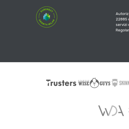
Autoriz
22885 d
servizi
Regola