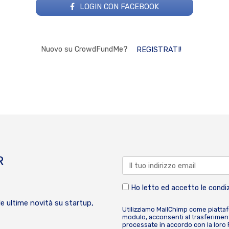
LOGIN CON FACEBOOK
Nuovo su CrowdFundMe?
REGISTRATI!
R
Ho letto ed accetto le condiz
le ultime novità su startup,
Utilizziamo MailChimp come piatta
modulo, acconsenti al trasferiment
processate in accordo con la loro