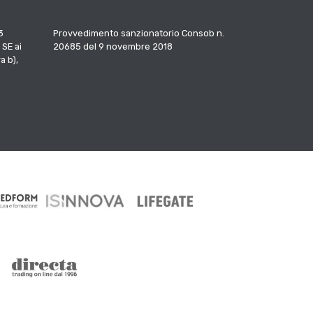
3
Provvedimento sanzionatorio Consob n.
 SE ai
20685 del 9 novembre 2018
a b),