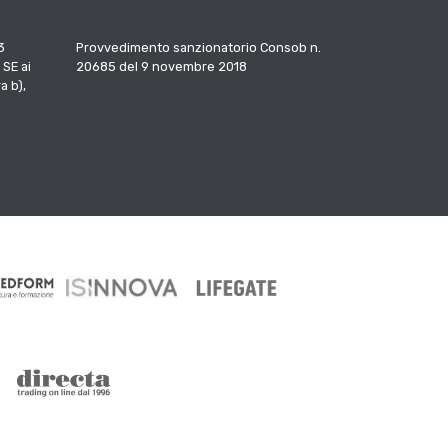
3
Provvedimento sanzionatorio Consob n.
 SE ai
20685 del 9 novembre 2018
a b),