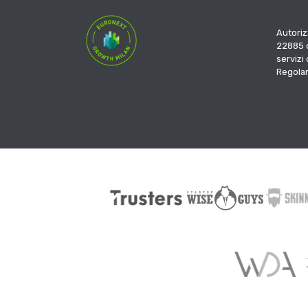
Autoriz
22885 d
servizi
Regola