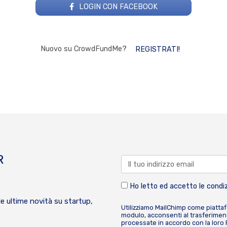
LOGIN CON FACEBOOK
Nuovo su CrowdFundMe?
REGISTRATI!
R
Ho letto ed accetto le condiz
le ultime novità su startup,
Utilizziamo MailChimp come piatta
modulo, acconsenti al trasferiment
processate in accordo con la loro