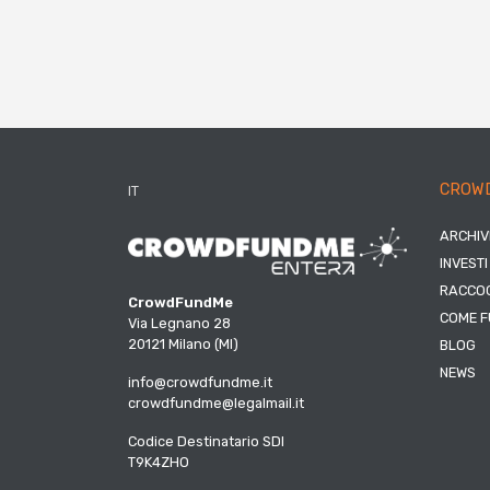
CROW
IT
ARCHIV
INVESTI
RACCOG
CrowdFundMe
COME F
Via Legnano 28
20121 Milano (MI)
BLOG
NEWS
info@crowdfundme.it
crowdfundme@legalmail.it
Codice Destinatario SDI
T9K4ZHO