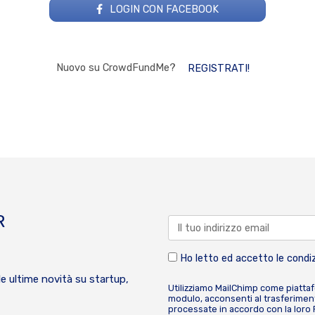
LOGIN CON FACEBOOK
Nuovo su CrowdFundMe?
REGISTRATI!
R
Ho letto ed accetto le condiz
le ultime novità su startup,
Utilizziamo MailChimp come piatta
modulo, acconsenti al trasferiment
processate in accordo con la loro