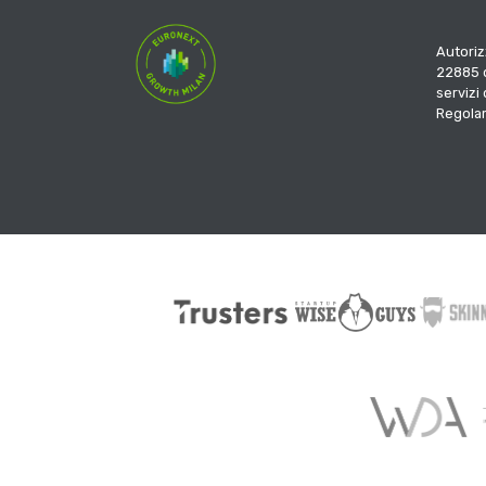
Autoriz
22885 d
servizi
Regola