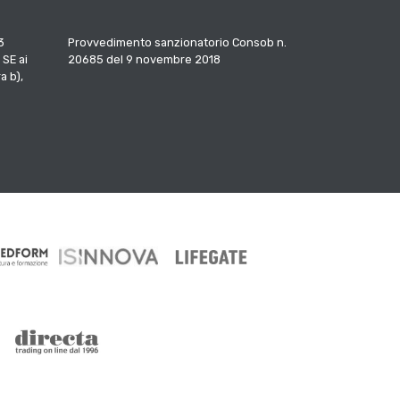
3
Provvedimento sanzionatorio Consob n.
 SE ai
20685 del 9 novembre 2018
a b),