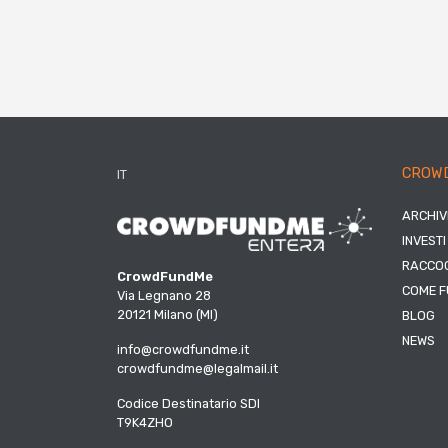
CROW
IT
ARCHIV
INVESTI
RACCOG
CrowdFundMe
COME F
Via Legnano 28
20121 Milano (MI)
BLOG
NEWS
info@crowdfundme.it
crowdfundme@legalmail.it
Codice Destinatario SDI
T9K4ZHO