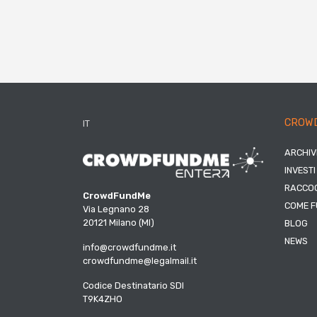
CROW
IT
ARCHIV
INVESTI
RACCOG
CrowdFundMe
COME F
Via Legnano 28
20121 Milano (MI)
BLOG
NEWS
info@crowdfundme.it
crowdfundme@legalmail.it
Codice Destinatario SDI
T9K4ZHO