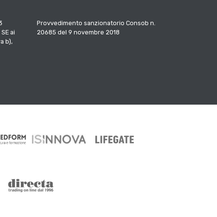
3
Provvedimento sanzionatorio Consob n.
 SE ai
20685 del 9 novembre 2018
a b),