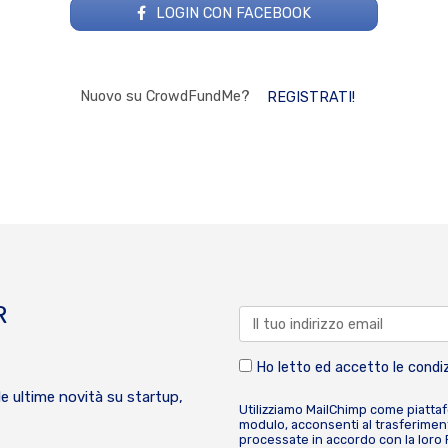
LOGIN CON FACEBOOK
Nuovo su CrowdFundMe?
REGISTRATI!
R
Ho letto ed accetto le condiz
le ultime novità su startup,
Utilizziamo MailChimp come piatta
modulo, acconsenti al trasferiment
processate in accordo con la loro