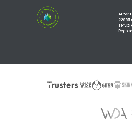
Autoriz
22885 d
servizi
Regola