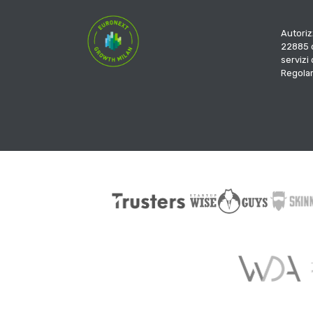
Autoriz
22885 d
servizi
Regola