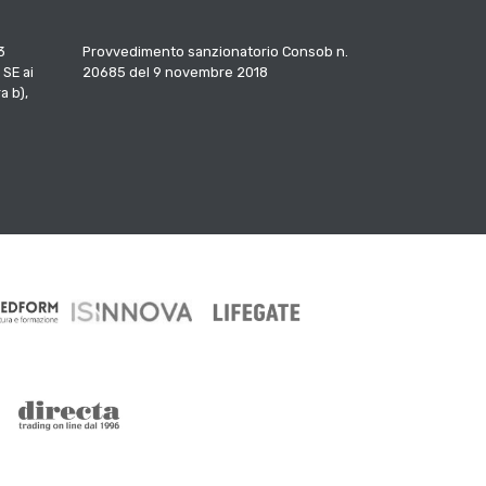
3
Provvedimento sanzionatorio Consob n.
 SE ai
20685 del 9 novembre 2018
a b),