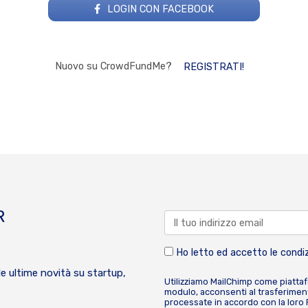
LOGIN CON FACEBOOK
Nuovo su CrowdFundMe?
REGISTRATI!
R
Ho letto ed accetto le condiz
le ultime novità su startup,
Utilizziamo MailChimp come piatta
modulo, acconsenti al trasferiment
processate in accordo con la loro