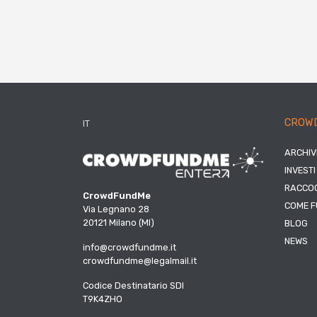
CROW
IT
ARCHIV
INVESTI
RACCOG
CrowdFundMe
COME F
Via Legnano 28
20121 Milano (MI)
BLOG
NEWS
info@crowdfundme.it
crowdfundme@legalmail.it
Codice Destinatario SDI
T9K4ZHO