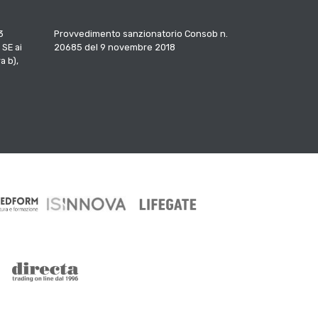
3
Provvedimento sanzionatorio Consob n.
 SE ai
20685 del 9 novembre 2018
a b),