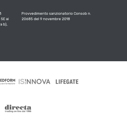
3
Provvedimento sanzionatorio Consob n.
 SE ai
20685 del 9 novembre 2018
a b),