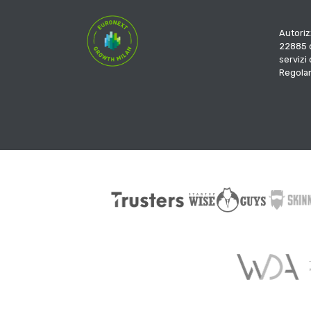
Autoriz
22885 d
servizi
Regola