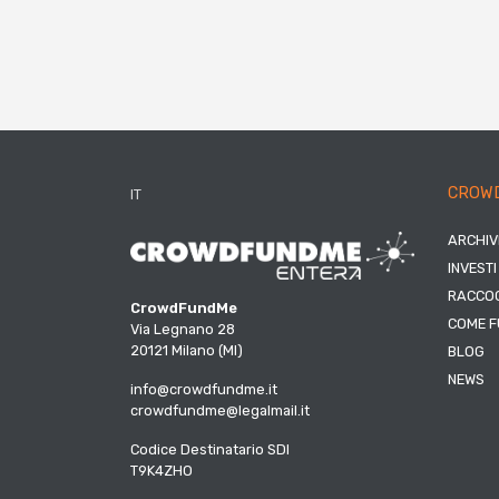
CROW
IT
ARCHIV
INVESTI
RACCOG
CrowdFundMe
COME F
Via Legnano 28
20121 Milano (MI)
BLOG
NEWS
info@crowdfundme.it
crowdfundme@legalmail.it
Codice Destinatario SDI
T9K4ZHO