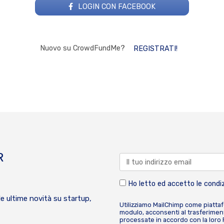
LOGIN CON FACEBOOK
Nuovo su CrowdFundMe?
REGISTRATI!
R
Ho letto ed accetto le condiz
le ultime novità su startup,
Utilizziamo MailChimp come piatta
modulo, acconsenti al trasferiment
processate in accordo con la loro