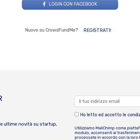
LOGIN CON FACEBOOK
Nuovo su CrowdFundMe?
REGISTRATI!
R
Ho letto ed accetto le condiz
le ultime novità su startup,
Utilizziamo MailChimp come piatta
modulo, acconsenti al trasferiment
processate in accordo con la loro