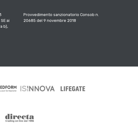
3
Provvedimento sanzionatorio Consob n.
 SE ai
20685 del 9 novembre 2018
a b),