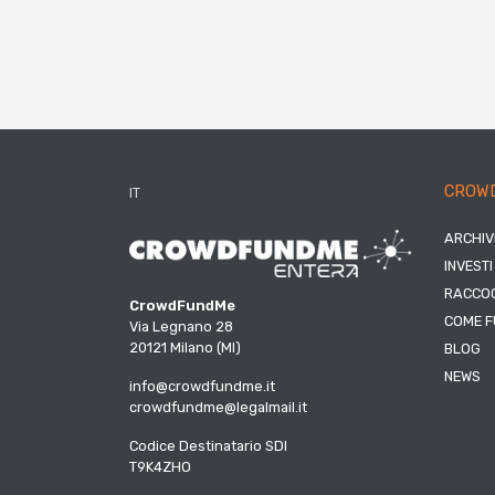
CROW
IT
ARCHIV
INVESTI
RACCOG
CrowdFundMe
COME F
Via Legnano 28
20121 Milano (MI)
BLOG
NEWS
info@crowdfundme.it
crowdfundme@legalmail.it
Codice Destinatario SDI
T9K4ZHO