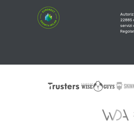
Autoriz
22885 d
servizi
Regola