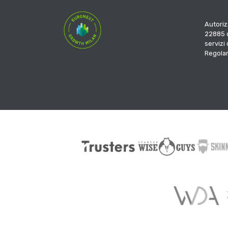
Autoriz
22885 d
servizi
Regola