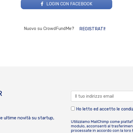
LOGIN CON FACEBOOK
Nuovo su CrowdFundMe?
REGISTRATI!
R
Ho letto ed accetto le condiz
le ultime novità su startup,
Utilizziamo MailChimp come piatta
modulo, acconsenti al trasferiment
processate in accordo con la loro