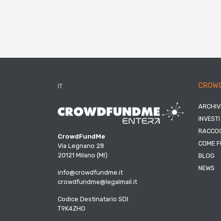
CROW
IT
ARCHIV
INVESTI
RACCOG
CrowdFundMe
COME F
Via Legnano 28
20121 Milano (MI)
BLOG
NEWS
info@crowdfundme.it
crowdfundme@legalmail.it
Codice Destinatario SDI
T9K4ZHO