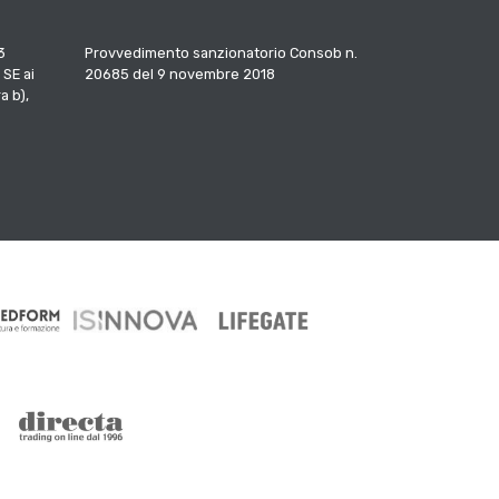
3
Provvedimento sanzionatorio Consob n.
 SE ai
20685 del 9 novembre 2018
a b),