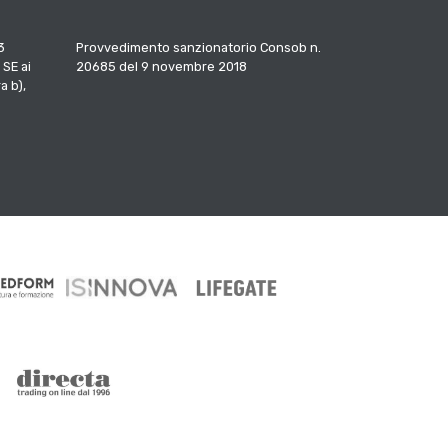
3
Provvedimento sanzionatorio Consob n.
 SE ai
20685 del 9 novembre 2018
a b),