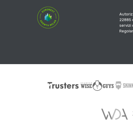
Autoriz
22885 d
servizi
Regola