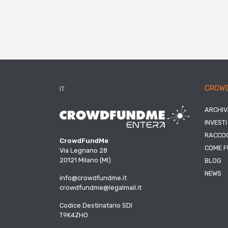
CROW
IT
ARCHIV
INVESTI
RACCOG
CrowdFundMe
COME F
Via Legnano 28
20121 Milano (MI)
BLOG
NEWS
info@crowdfundme.it
crowdfundme@legalmail.it
Codice Destinatario SDI
T9K4ZHO