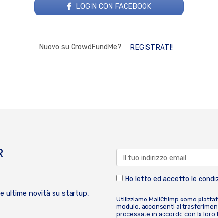
LOGIN CON FACEBOOK
Nuovo su CrowdFundMe?
REGISTRATI!
R
Ho letto ed accetto le condiz
le ultime novità su startup,
Utilizziamo MailChimp come piatta
modulo, acconsenti al trasferiment
processate in accordo con la loro