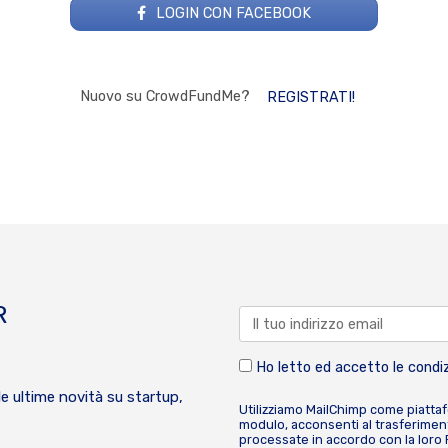
LOGIN CON FACEBOOK
Nuovo su CrowdFundMe?
REGISTRATI!
R
Ho letto ed accetto le condiz
le ultime novità su startup,
Utilizziamo MailChimp come piatta
modulo, acconsenti al trasferiment
processate in accordo con la loro