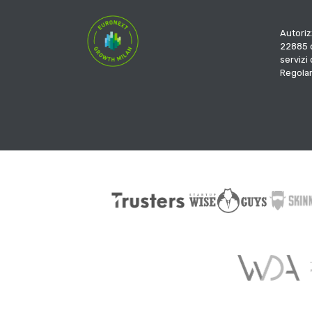
Autoriz
22885 d
servizi
Regola