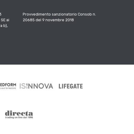
3
Provvedimento sanzionatorio Consob n.
 SE ai
20685 del 9 novembre 2018
a b),