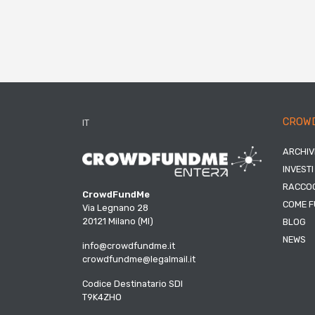
CROW
IT
ARCHIV
INVESTI
RACCOG
CrowdFundMe
COME F
Via Legnano 28
20121 Milano (MI)
BLOG
NEWS
info@crowdfundme.it
crowdfundme@legalmail.it
Codice Destinatario SDI
T9K4ZHO