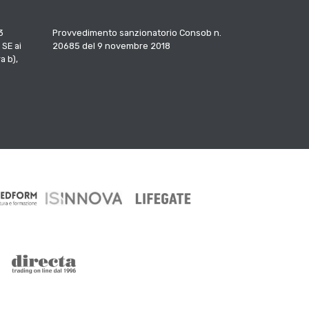
3
Provvedimento sanzionatorio Consob n.
 SE ai
20685 del 9 novembre 2018
a b),