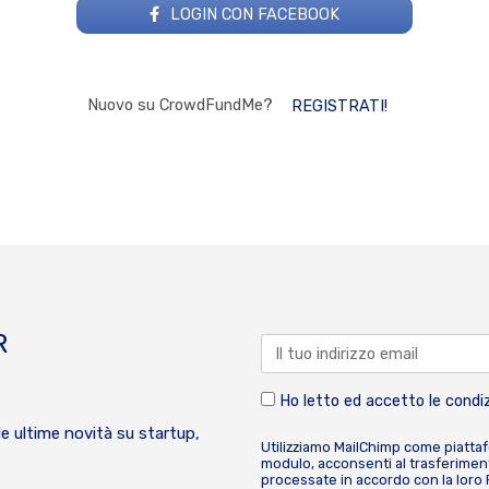
LOGIN CON FACEBOOK
Nuovo su CrowdFundMe?
REGISTRATI!
R
Ho letto ed accetto le condiz
le ultime novità su startup,
Utilizziamo MailChimp come piatta
modulo, acconsenti al trasferiment
processate in accordo con la loro