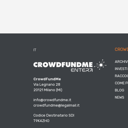
CROW
IT
ARCHIV
INVESTI
RACCOG
CrowdFundMe
COME F
Via Legnano 28
20121 Milano (MI)
BLOG
NEWS
info@crowdfundme.it
crowdfundme@legalmail.it
Codice Destinatario SDI
T9K4ZHO