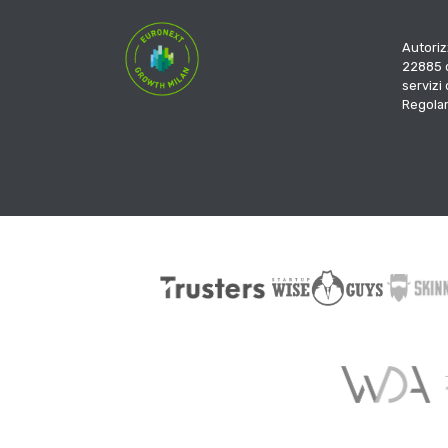
Autoriz
22885 d
servizi
Regola