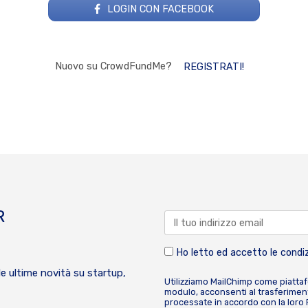
LOGIN CON FACEBOOK
Nuovo su CrowdFundMe?
REGISTRATI!
R
Ho letto ed accetto le condiz
le ultime novità su startup,
Utilizziamo MailChimp come piatta
modulo, acconsenti al trasferiment
processate in accordo con la loro