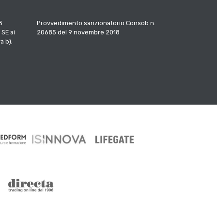
3
Provvedimento sanzionatorio Consob n.
 SE ai
20685 del 9 novembre 2018
a b),