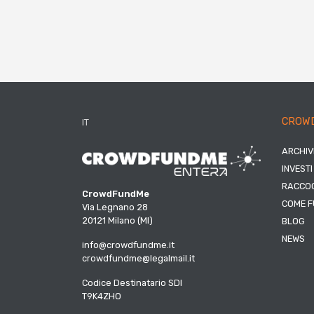
CROW
IT
ARCHIV
INVESTI
RACCOG
CrowdFundMe
COME F
Via Legnano 28
20121 Milano (MI)
BLOG
NEWS
info@crowdfundme.it
crowdfundme@legalmail.it
Codice Destinatario SDI
T9K4ZHO