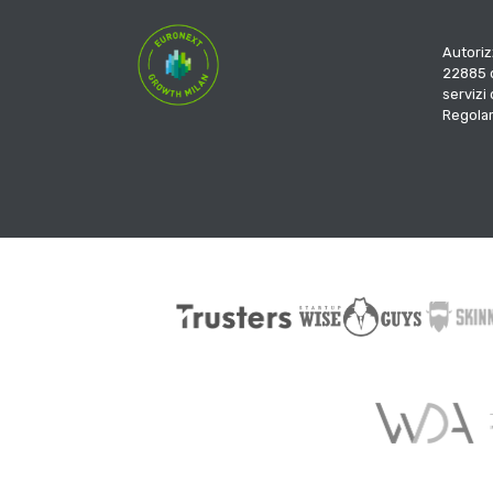
Autoriz
22885 d
servizi
Regola